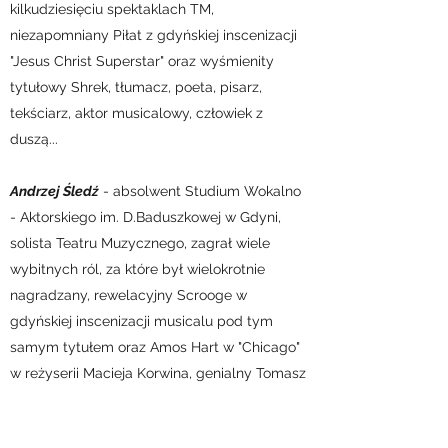
kilkudziesięciu spektaklach TM,
niezapomniany Piłat z gdyńskiej inscenizacji
"Jesus Christ Superstar" oraz wyśmienity
tytułowy Shrek, tłumacz, poeta, pisarz,
tekściarz, aktor musicalowy, człowiek z
duszą...
Andrzej Śledź
- absolwent Studium Wokalno
- Aktorskiego im. D.Baduszkowej w Gdyni,
solista Teatru Muzycznego, zagrał wiele
wybitnych ról, za które był wielokrotnie
nagradzany, rewelacyjny Scrooge w
gdyńskiej inscenizacji musicalu pod tym
samym tytułem oraz Amos Hart w "Chicago"
w reżyserii Macieja Korwina, genialny Tomasz
Łęcki w "Lalce" w reżyserii Wojciecha
Kościelniaka, aktor totalny i spełniony, kreator